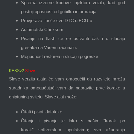
Sprema izvorne kodove injektora vozila, kad god
postoji opasnost od gubitka informacija
Provjerava i briše sve DTC u ECU-u
Automatski Cheksum
Pisanje na flash će se ostvariti čak i u slučaju
grešaka na Vašem računalu.
Mogućnost restorea u slučaju pogreške
KESSv2
Slave
Slave verzija alata će vam omogućiti da razvijete mrežu
suradnika omogućujući vam da napravite prve korake u
chiptuning svijetu. Slave alat može:
Čitati i pisati datoteke
Čitanje i pisanje je lako s našim “korak po
korak” softverskim uputstvima; sva ažuriranja